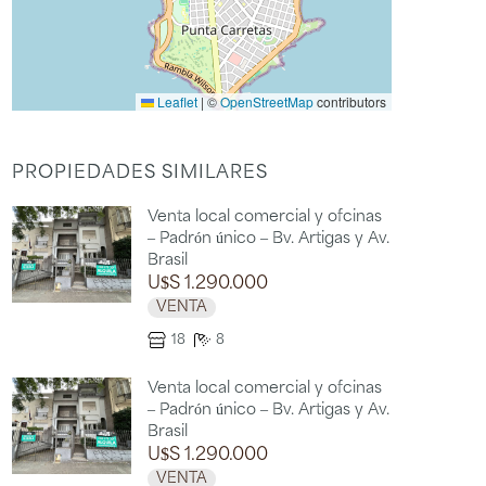
Leaflet
|
©
OpenStreetMap
contributors
PROPIEDADES SIMILARES
Venta local comercial y oficinas
– Padrón único – Bv. Artigas y Av.
Brasil
U$S 1.290.000
VENTA
18
8
Venta local comercial y oficinas
– Padrón único – Bv. Artigas y Av.
Brasil
U$S 1.290.000
VENTA