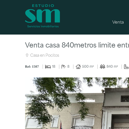
Venta
Venta casa 840metros limite ent
Casa en Pocitos
Ref: 1507
18
8
500 m²
840 m²