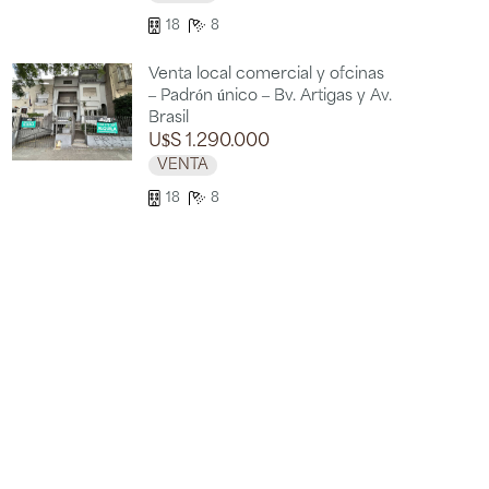
18
8
Venta local comercial y oficinas
– Padrón único – Bv. Artigas y Av.
Brasil
U$S 1.290.000
VENTA
18
8