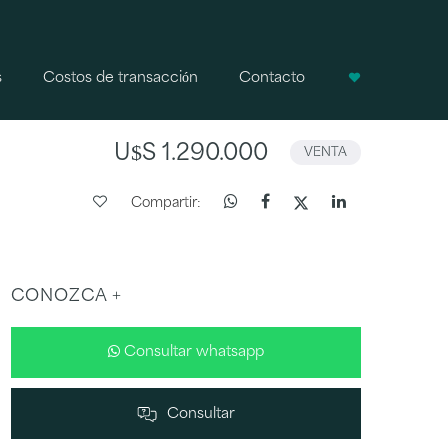
s
Costos de transacción
Contacto
U$S 1.290.000
VENTA
Compartir:
CONOZCA +
Consultar whatsapp
Consultar