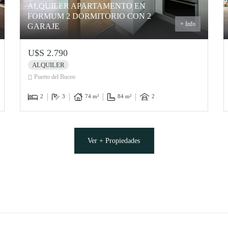
ALQUILER APARTAMENTO EN
FORMUM 2 DORMITORIO CON 2
+ Info
GARAJE
U$S 2.790
ALQUILER
Puerto del Buceo
2
3
74 m²
84 m²
2
Ver + Propiedades