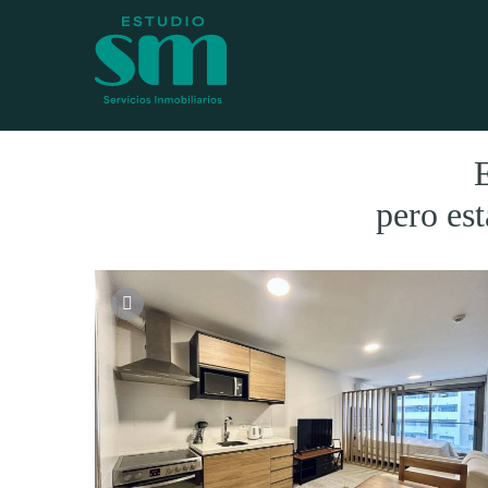
E
pero est