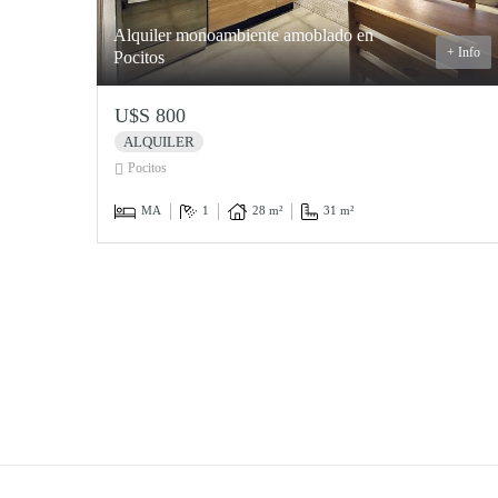
Alquiler monoambiente amoblado en
+ Info
Pocitos
U$S 800
ALQUILER
Pocitos
MA
1
28 m²
31 m²