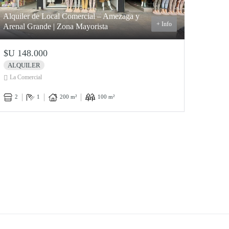
Alquiler de Local Comercial – Amezaga y
+ Info
Arenal Grande | Zona Mayorista
$U 148.000
ALQUILER
La Comercial
2
1
200 m²
100 m²